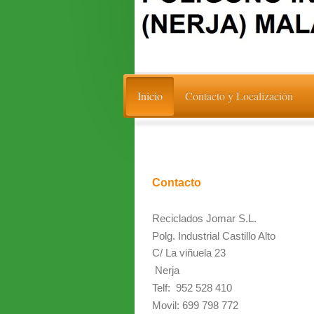
Inicio
Contacto y Localización
Contacto
Reciclados Jomar S.L.
Polg. Industrial Castillo Alto
C/ La viñuela 23
Nerja
Telf: 952 528 410
Movil: 699 798 772